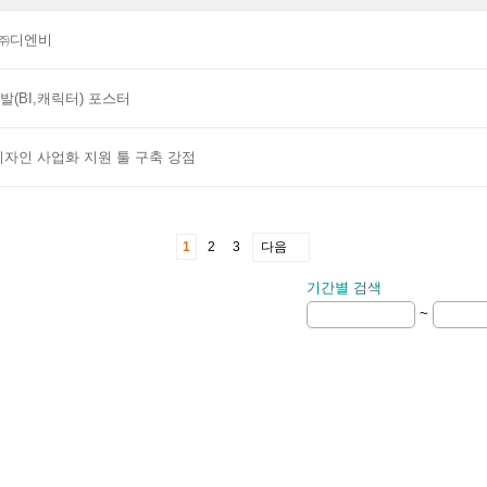
 ㈜디엔비
발(BI,캐릭터) 포스터
디자인 사업화 지원 툴 구축 강점
1
2
3
다음
기간별 검색
~